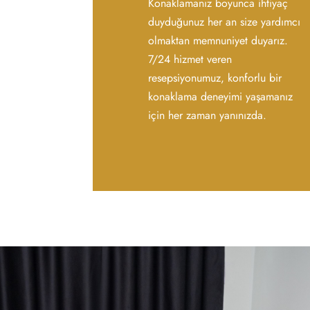
Konaklamanız boyunca ihtiyaç
duyduğunuz her an size yardımcı
olmaktan memnuniyet duyarız.
7/24 hizmet veren
resepsiyonumuz, konforlu bir
konaklama deneyimi yaşamanız
için her zaman yanınızda.