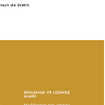
VALTI (EK ÜCRET)
DINLENME VE LOUNGE
ALANI
Misafirlerimize özel, rahat bir