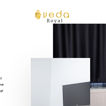
I
ki
 ve
hat