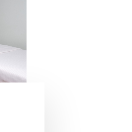
NASIL REZERVASYON YA
GIRIŞ/ÇIKIŞ SAATLERI N
SERVISINIZ VAR MI?
OTELINIZDE OTOPARK 