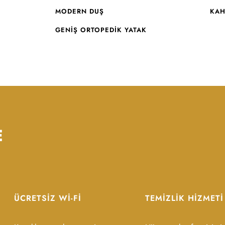
MODERN DUŞ
KAH
GENIŞ ORTOPEDIK YATAK
E
ÜCRETSIZ WI-FI
TEMIZLIK HIZMETI