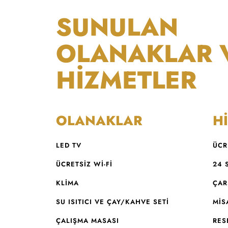
SUNULAN
OLANAKLAR 
HİZMETLER
OLANAKLAR
H
LED TV
ÜCR
ÜCRETSIZ WI-FI
24 
KLİMA
ÇAR
SU ISITICI VE ÇAY/KAHVE SETI
MIS
ÇALIŞMA MASASI
RES