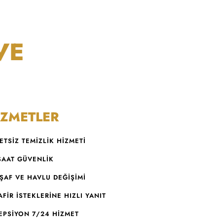
VE
İZMETLER
ETSIZ TEMİZLİK HIZMETI
SAAT GÜVENLİK
ŞAF VE HAVLU DEĞIŞIMI
AFIR İSTEKLERINE HIZLI YANIT
EPSIYON 7/24 HIZMET