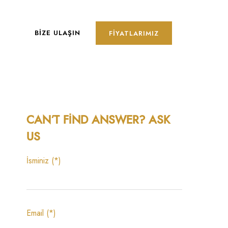
BIZE ULAŞIN
FIYATLARIMIZ
CAN’T FIND ANSWER? ASK
US
İsminiz (*)
Email (*)